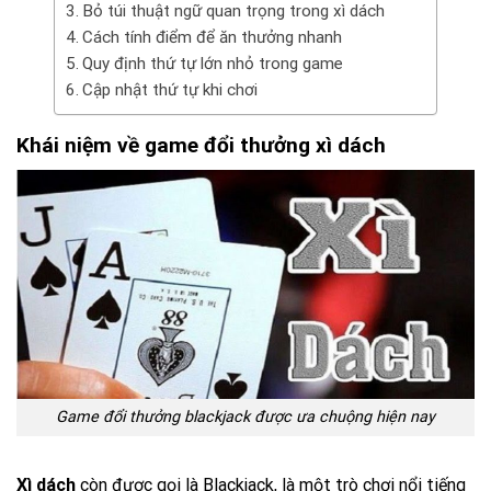
Bỏ túi thuật ngữ quan trọng trong xì dách
Cách tính điểm để ăn thưởng nhanh
Quy định thứ tự lớn nhỏ trong game
Cập nhật thứ tự khi chơi
Khái niệm về game đổi thưởng xì dách
Game đổi thưởng blackjack được ưa chuộng hiện nay
Xì dách
còn được gọi là Blackjack, là một trò chơi nổi tiếng