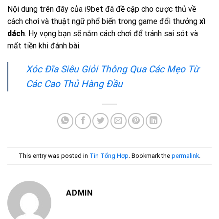
Nội dung trên đây của i9bet đã đề cập cho cược thủ về
cách chơi và thuật ngữ phổ biến trong game đổi thưởng
xì
dách
. Hy vọng bạn sẽ nắm cách chơi để tránh sai sót và
mất tiền khi đánh bài.
Xóc Đĩa Siêu Giỏi Thông Qua Các Mẹo Từ
Các Cao Thủ Hàng Đầu
This entry was posted in
Tin Tổng Hợp
. Bookmark the
permalink
.
ADMIN