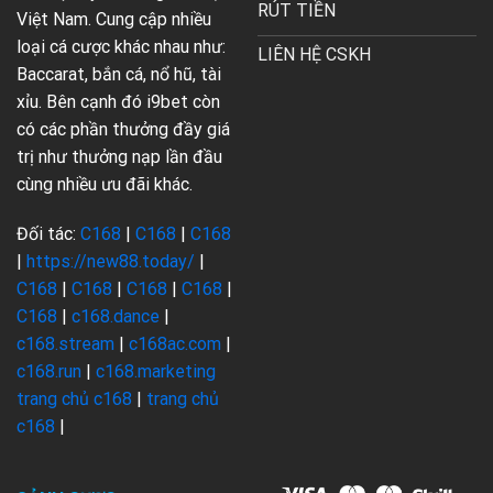
RÚT TIỀN
Việt Nam. Cung cập nhiều
loại cá cược khác nhau như:
LIÊN HỆ CSKH
Baccarat, bắn cá, nổ hũ, tài
xỉu. Bên cạnh đó i9bet còn
có các phần thưởng đầy giá
trị như thưởng nạp lần đầu
cùng nhiều ưu đãi khác.
Đối tác:
C168
|
C168
|
C168
|
https://new88.today/
|
C168
|
C168
|
C168
|
C168
|
C168
|
c168.dance
|
c168.stream
|
c168ac.com
|
c168.run
|
c168.marketing
trang chủ c168
|
trang chủ
c168
|