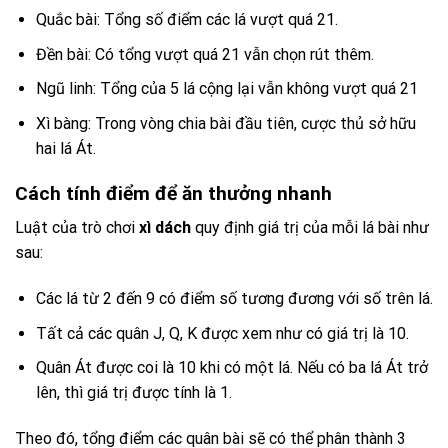
Quắc bài: Tổng số điểm các lá vượt quá 21.
Đền bài: Có tổng vượt quá 21 vẫn chọn rút thêm.
Ngũ linh: Tổng của 5 lá cộng lại vẫn không vượt quá 21
Xì bàng: Trong vòng chia bài đầu tiên, cược thủ sở hữu
hai lá Át.
Cách tính điểm để ăn thưởng nhanh
Luật của trò chơi
xì dách
quy định giá trị của mỗi lá bài như
sau:
Các lá từ 2 đến 9 có điểm số tương đương với số trên lá.
Tất cả các quân J, Q, K được xem như có giá trị là 10.
Quân Át được coi là 10 khi có một lá. Nếu có ba lá Át trở
lên, thì giá trị được tính là 1.
Theo đó, tổng điểm các quân bài sẽ có thể phân thành 3