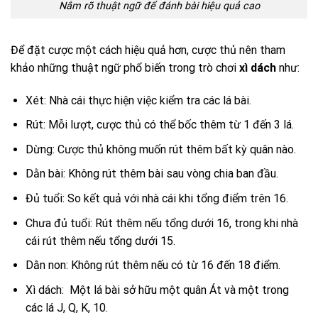
Nắm rõ thuật ngữ để đánh bài hiệu quả cao
Để đặt cược một cách hiệu quả hơn, cược thủ nên tham
khảo những thuật ngữ phổ biến trong trò chơi
xì dách
như:
Xét: Nhà cái thực hiện việc kiểm tra các lá bài.
Rút: Mỗi lượt, cược thủ có thể bốc thêm từ 1 đến 3 lá.
Dừng: Cược thủ không muốn rút thêm bất kỳ quân nào.
Dằn bài: Không rút thêm bài sau vòng chia ban đầu.
Đủ tuổi: So kết quả với nhà cái khi tổng điểm trên 16.
Chưa đủ tuổi: Rút thêm nếu tổng dưới 16, trong khi nhà
cái rút thêm nếu tổng dưới 15.
Dằn non: Không rút thêm nếu có từ 16 đến 18 điểm.
Xì dách: Một lá bài sở hữu một quân Át và một trong
các lá J, Q, K, 10.