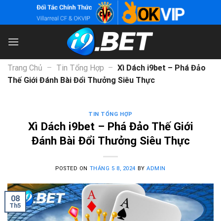
Skip
to
content
Trang Chủ
–
Tin Tổng Hợp
–
Xì Dách i9bet – Phá Đảo
Thế Giới Đánh Bài Đổi Thưởng Siêu Thực
TIN TỔNG HỢP
Xì Dách i9bet – Phá Đảo Thế Giới
Đánh Bài Đổi Thưởng Siêu Thực
POSTED ON
THÁNG 5 8, 2024
BY
ADMIN
08
Th5