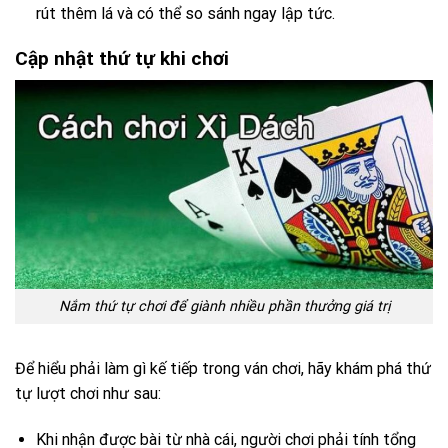
rút thêm lá và có thể so sánh ngay lập tức.
Cập nhật thứ tự khi chơi
Nắm thứ tự chơi để giành nhiều phần thưởng giá trị
Để hiểu phải làm gì kế tiếp trong ván chơi, hãy khám phá thứ
tự lượt chơi như sau:
Khi nhận được bài từ nhà cái, người chơi phải tính tổng