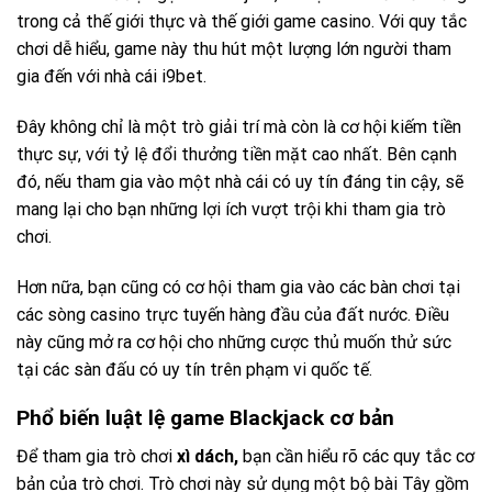
trong cả thế giới thực và thế giới game casino. Với quy tắc
chơi dễ hiểu, game này thu hút một lượng lớn người tham
gia đến với nhà cái i9bet.
Đây không chỉ là một trò giải trí mà còn là cơ hội kiếm tiền
thực sự, với tỷ lệ đổi thưởng tiền mặt cao nhất. Bên cạnh
đó, nếu tham gia vào một nhà cái có uy tín đáng tin cậy, sẽ
mang lại cho bạn những lợi ích vượt trội khi tham gia trò
chơi.
Hơn nữa, bạn cũng có cơ hội tham gia vào các bàn chơi tại
các sòng casino trực tuyến hàng đầu của đất nước. Điều
này cũng mở ra cơ hội cho những cược thủ muốn thử sức
tại các sàn đấu có uy tín trên phạm vi quốc tế.
Phổ biến luật lệ game Blackjack cơ bản
Để tham gia trò chơi
xì dách,
bạn cần hiểu rõ các quy tắc cơ
bản của trò chơi. Trò chơi này sử dụng một bộ bài Tây gồm