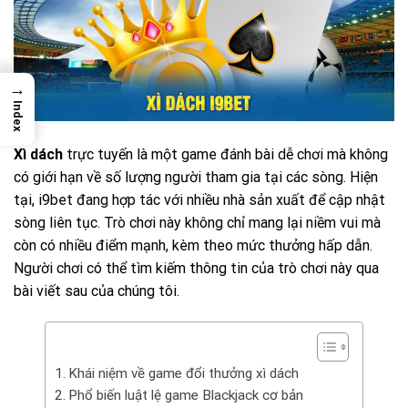
→
Index
Xì dách
trực tuyến là một game đánh bài dễ chơi mà không
có giới hạn về số lượng người tham gia tại các sòng. Hiện
tại, i9bet đang hợp tác với nhiều nhà sản xuất để cập nhật
sòng liên tục. Trò chơi này không chỉ mang lại niềm vui mà
còn có nhiều điểm mạnh, kèm theo mức thưởng hấp dẫn.
Người chơi có thể tìm kiếm thông tin của trò chơi này qua
bài viết sau của chúng tôi.
Khái niệm về game đổi thưởng xì dách
Phổ biến luật lệ game Blackjack cơ bản