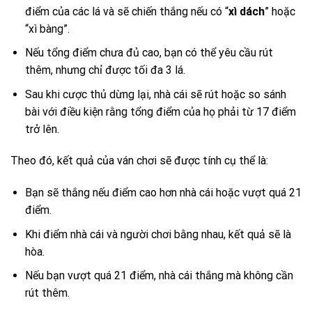
điểm của các lá và sẽ chiến thắng nếu có “
xì dách
” hoặc
“xì bàng”.
Nếu tổng điểm chưa đủ cao, bạn có thể yêu cầu rút
thêm, nhưng chỉ được tối đa 3 lá.
Sau khi cược thủ dừng lại, nhà cái sẽ rút hoặc so sánh
bài với điều kiện rằng tổng điểm của họ phải từ 17 điểm
trở lên.
Theo đó, kết quả của ván chơi sẽ được tính cụ thể là:
Bạn sẽ thắng nếu điểm cao hơn nhà cái hoặc vượt quá 21
điểm.
Khi điểm nhà cái và người chơi bằng nhau, kết quả sẽ là
hòa.
Nếu bạn vượt quá 21 điểm, nhà cái thắng mà không cần
rút thêm.