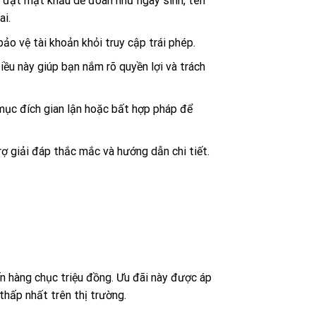
 đặt mật khẩu dễ đoán như ngày sinh, tên
ai.
ảo vệ tài khoản khỏi truy cập trái phép.
iều này giúp bạn nắm rõ quyền lợi và trách
mục đích gian lận hoặc bất hợp pháp để
ợ giải đáp thắc mắc và hướng dẫn chi tiết.
 hàng chục triệu đồng. Ưu đãi này được áp
thấp nhất trên thị trường.