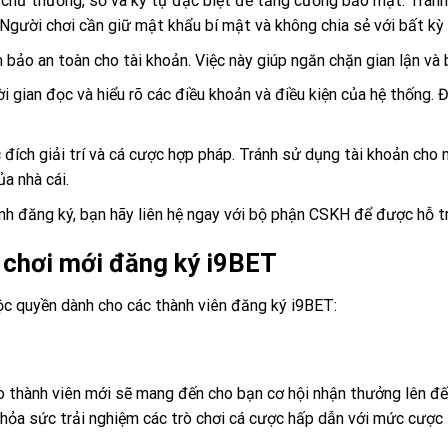
chữ thường, số và ký tự đặc biệt để tăng cường bảo mật. Tránh
Người chơi cần giữ mật khẩu bí mật và không chia sẻ với bất kỳ 
bảo an toàn cho tài khoản. Việc này giúp ngăn chặn gian lận và b
i gian đọc và hiểu rõ các điều khoản và điều kiện của hệ thống. Đ
ích giải trí và cá cược hợp pháp. Tránh sử dụng tài khoản cho 
a nhà cái.
nh đăng ký, bạn hãy liên hệ ngay với bộ phận CSKH để được hỗ tr
i chơi mới đăng ký i9BET
c quyền dành cho các thành viên đăng ký i9BET:
thành viên mới sẽ mang đến cho bạn cơ hội nhận thưởng lên đến
 thỏa sức trải nghiệm các trò chơi cá cược hấp dẫn với mức cược 