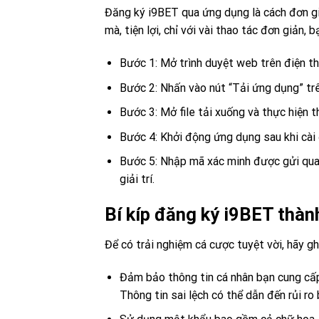
Đăng ký i9BET qua ứng dụng là cách đơn gi
mà, tiện lợi, chỉ với vài thao tác đơn giản
Bước 1: Mở trình duyệt web trên điện tho
Bước 2: Nhấn vào nút “Tải ứng dụng” trê
Bước 3: Mở file tải xuống và thực hiện 
Bước 4: Khởi động ứng dụng sau khi cài 
Bước 5: Nhập mã xác minh được gửi qua 
giải trí.
Bí kíp đăng ký i9BET thàn
Để có trải nghiệm cá cược tuyệt vời, hãy g
Đảm bảo thông tin cá nhân bạn cung cấp l
Thông tin sai lệch có thể dẫn đến rủi ro