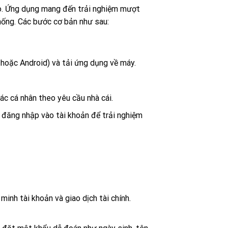
cao. Ứng dụng mang đến trải nghiệm mượt
 thống. Các bước cơ bản như sau:
 hoặc Android) và tải ứng dụng về máy.
ác cá nhân theo yêu cầu nhà cái.
 đăng nhập vào tài khoản để trải nghiệm
minh tài khoản và giao dịch tài chính.