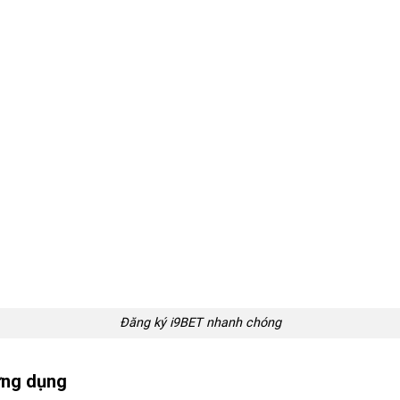
Đăng ký i9BET nhanh chóng
ứng dụng