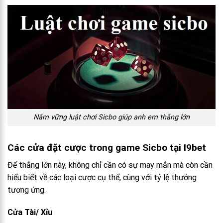
Nắm vững luật chơi Sicbo giúp anh em thắng lớn
Các cửa đặt cược trong game Sicbo tại I9bet
Để thắng lớn này, không chỉ cần có sự may mắn mà còn cần
hiểu biết về các loại cược cụ thể, cùng với tỷ lệ thưởng
tương ứng.
Cửa Tài/ Xỉu