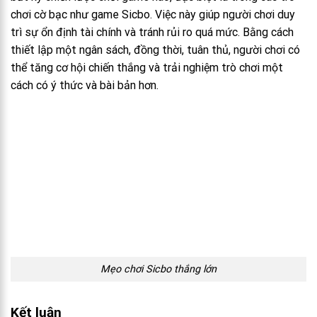
chơi cờ bạc như game Sicbo. Việc này giúp người chơi duy
trì sự ổn định tài chính và tránh rủi ro quá mức. Bằng cách
thiết lập một ngân sách, đồng thời, tuân thủ, người chơi có
thể tăng cơ hội chiến thắng và trải nghiệm trò chơi một
cách có ý thức và bài bản hơn.
Mẹo chơi Sicbo thắng lớn
Kết luận