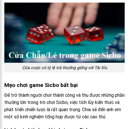
Cửa cược có tỷ lệ trả thưởng giống với Tài Xỉu
Mẹo chơi game Sicbo bất bại
Để trở thành người chơi thành công và thu được những phần
thưởng lớn trong trò chơi Sicbo, việc tích lũy kiến thức và
phát triển chiến lược là rất quan trọng. Chia sẻ đến anh em
một số kinh nghiệm tổng hợp được từ các cao thủ: