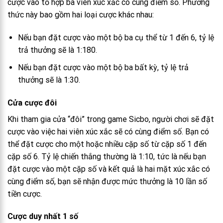
cược vào tổ hợp ba viên xúc xắc có cùng điểm số. Phương
thức này bao gồm hai loại cược khác nhau:
Nếu bạn đặt cược vào một bộ ba cụ thể từ 1 đến 6, tỷ lệ
trả thưởng sẽ là 1:180.
Nếu bạn đặt cược vào một bộ ba bất kỳ, tỷ lệ trả
thưởng sẽ là 1:30.
Cửa cược đôi
Khi tham gia cửa “đôi” trong game Sicbo, người chơi sẽ đặt
cược vào việc hai viên xúc xắc sẽ có cùng điểm số. Bạn có
thể đặt cược cho một hoặc nhiều cặp số từ cặp số 1 đến
cặp số 6. Tỷ lệ chiến thắng thường là 1:10, tức là nếu bạn
đặt cược vào một cặp số và kết quả là hai mặt xúc xắc có
cùng điểm số, bạn sẽ nhận được mức thưởng là 10 lần số
tiền cược.
Cược duy nhất 1 số