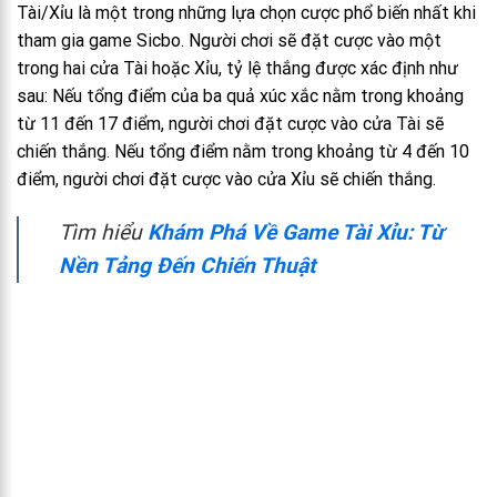
Tài/Xỉu là một trong những lựa chọn cược phổ biến nhất khi
tham gia game Sicbo. Người chơi sẽ đặt cược vào một
trong hai cửa Tài hoặc Xỉu, tỷ lệ thắng được xác định như
sau: Nếu tổng điểm của ba quả xúc xắc nằm trong khoảng
từ 11 đến 17 điểm, người chơi đặt cược vào cửa Tài sẽ
chiến thắng. Nếu tổng điểm nằm trong khoảng từ 4 đến 10
điểm, người chơi đặt cược vào cửa Xỉu sẽ chiến thắng.
Tìm hiểu
Khám Phá Về Game Tài Xỉu: Từ
Nền Tảng Đến Chiến Thuật