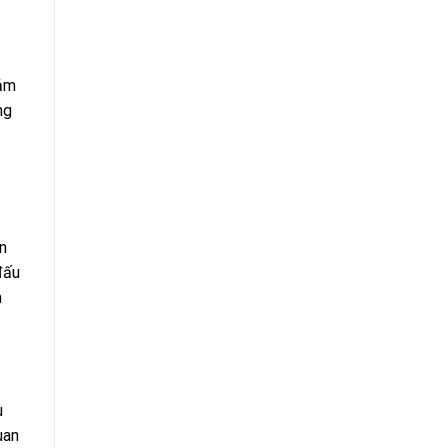
cảm
ng
ận
đấu
m
u
uan