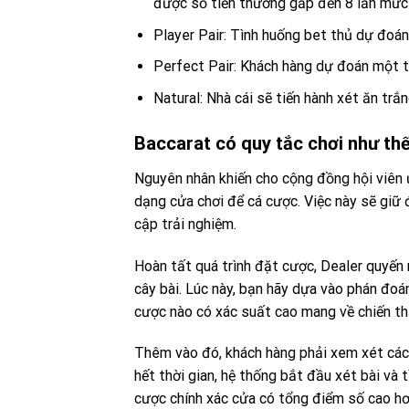
được số tiền thưởng gấp đến 8 lần mức
Player Pair: Tình huống bet thủ dự đoán
Perfect Pair: Khách hàng dự đoán một t
Natural: Nhà cái sẽ tiến hành xét ăn trắn
Baccarat có quy tắc chơi như th
Nguyên nhân khiến cho cộng đồng hội viê
dạng cửa chơi để cá cược. Việc này sẽ giữ 
cập trải nghiệm.
Hoàn tất quá trình đặt cược, Dealer quyến 
cây bài. Lúc này, bạn hãy dựa vào phán đo
cược nào có xác suất cao mang về chiến t
Thêm vào đó, khách hàng phải xem xét các l
hết thời gian, hệ thống bắt đầu xét bài và 
cược chính xác cửa có tổng điểm số cao hơ