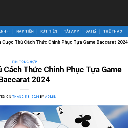
ANH
NẠP TIỀN
RÚT TIỀN
TẢI APP
ĐẠI LÝ
THỂ THAO
 Cược Thủ Cách Thức Chinh Phục Tựa Game Baccarat 2024
TIN TỔNG HỢP
 Cách Thức Chinh Phục Tựa Game
Baccarat 2024
TED ON
THÁNG 5 8, 2024
BY
ADMIN