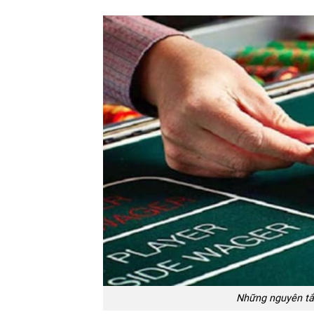
Những nguyên tắ