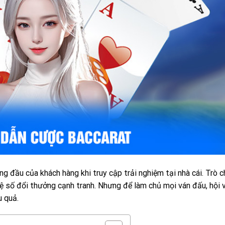
àng đầu của khách hàng khi truy cập trải nghiệm tại nhà cái. Trò c
 hệ số đổi thưởng cạnh tranh. Nhưng để làm chủ mọi ván đấu, hội 
u quả.