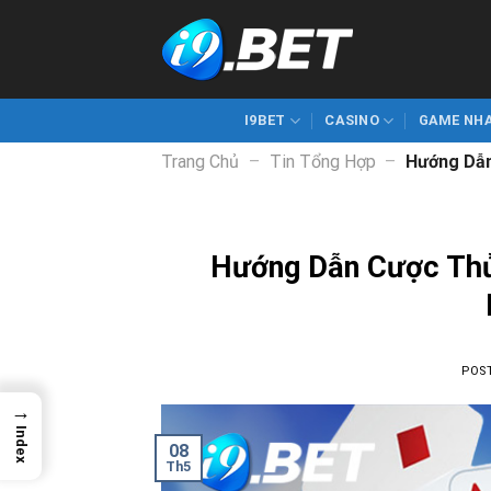
Skip
to
content
I9BET
CASINO
GAME NH
Trang Chủ
–
Tin Tổng Hợp
–
Hướng Dẫn
Hướng Dẫn Cược Thủ
POS
→
Index
08
Th5