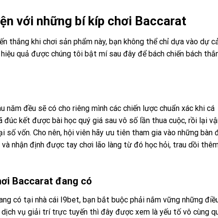
yện với những bí kíp chơi Baccarat
iến thắng khi chơi sản phẩm này, bạn không thể chỉ dựa vào dự 
hiệu quả được chúng tôi bật mí sau đây để bách chiến bách thắ
âu năm đều sẽ có cho riêng mình các chiến lược chuẩn xác khi cá
ã đúc kết được bài học quý giá sau vô số lần thua cuộc, rồi lại v
ại số vốn. Cho nên, hội viên hãy ưu tiên tham gia vào những bàn 
à nhận định được tay chơi lão làng từ đó học hỏi, trau dồi thê
hơi Baccarat đang có
ng có tại nhà cái I9bet, bạn bắt buộc phải nắm vững những điề
 dịch vụ giải trí trực tuyến thì đây được xem là yếu tố vô cùng q